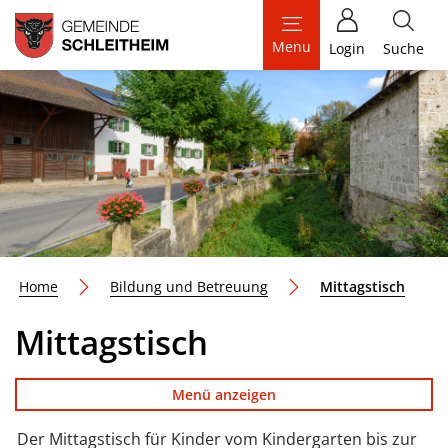
Schleitheim
Menu
Login
Suche
zur Startseite
Direkt zur Hauptnavigation
Direkt zum Inhalt
Direkt zur Suche
Direkt zum Stichwortverzeichnis
(ausge
Home
Bildung und Betreuung
Mittagstisch
Mittagstisch
Menü anzeigen
Der Mittagstisch für Kinder vom Kindergarten bis zur