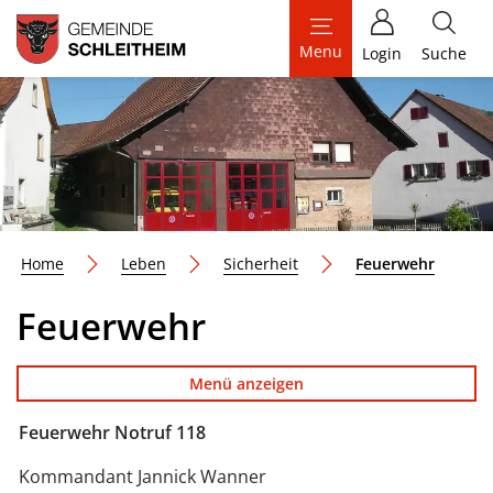
Schleitheim
Menu
Login
Suche
zur Startseite
Direkt zur Hauptnavigation
Direkt zum Inhalt
Direkt zur Suche
Direkt zum Stichwortverzeichnis
(ausgew
Home
Leben
Sicherheit
Feuerwehr
Feuerwehr
Menü anzeigen
Feuerwehr Notruf 118
Kommandant Jannick Wanner