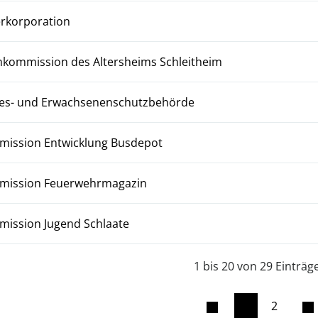
rkorporation
kommission des Altersheims Schleitheim
es- und Erwachsenenschutzbehörde
ission Entwicklung Busdepot
ission Feuerwehrmagazin
ission Jugend Schlaate
1 bis 20 von 29 Einträg
1
2