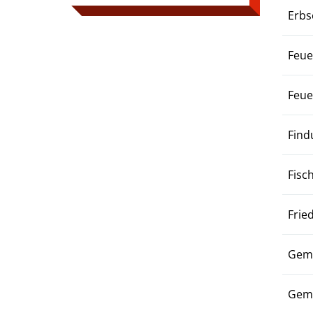
Erbs
Feue
Feu
Find
Fisc
Frie
Geme
Gem