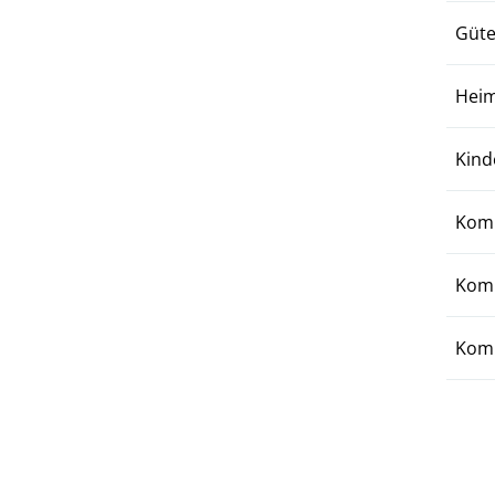
Güte
Heim
Kind
Komm
Komm
Komm