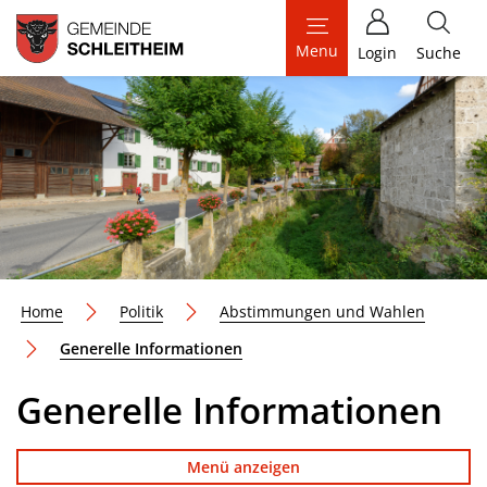
Schleitheim
Menu
Login
Suche
zur Startseite
Direkt zur Hauptnavigation
Direkt zum Inhalt
Direkt zur Suche
Direkt zum Stichwortverzeichnis
Home
Politik
Abstimmungen und Wahlen
(ausgewählt)
Generelle Informationen
Generelle Informationen
Menü anzeigen