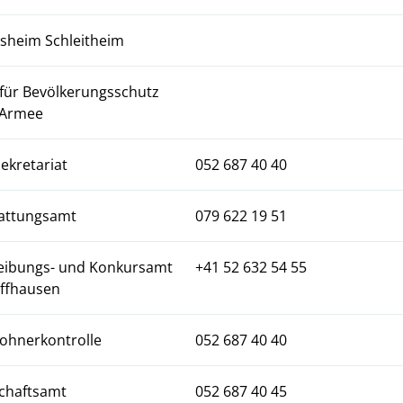
rsheim Schleitheim
für Bevölkerungsschutz
 Armee
ekretariat
052 687 40 40
attungsamt
079 622 19 51
eibungs- und Konkursamt
+41 52 632 54 55
ffhausen
ohnerkontrolle
052 687 40 40
chaftsamt
052 687 40 45