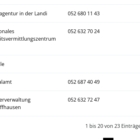
agentur in der Landi
052 680 11 43
onales
052 632 70 24
itsvermittlungszentrum
le
alamt
052 687 40 49
erverwaltung
052 632 72 47
ffhausen
1 bis 20 von 23 Einträg